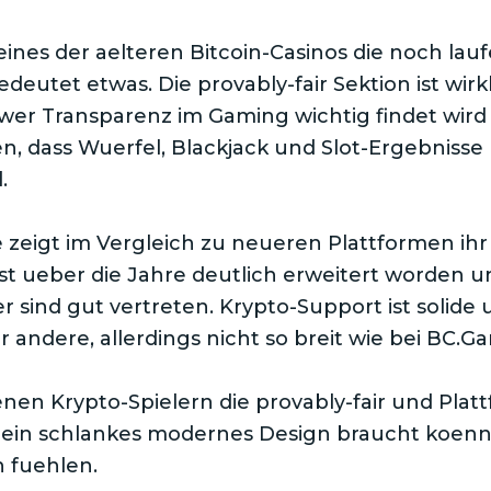
 eines der aelteren Bitcoin-Casinos die noch lau
deutet etwas. Die provably-fair Sektion ist wirk
wer Transparenz im Gaming wichtig findet wird
n, dass Wuerfel, Blackjack und Slot-Ergebniss
.
 zeigt im Vergleich zu neueren Plattformen ihr 
ist ueber die Jahre deutlich erweitert worden u
r sind gut vertreten. Krypto-Support ist solide
 andere, allerdings nicht so breit wie bei BC.G
enen Krypto-Spielern die provably-fair und Pla
ein schlankes modernes Design braucht koennt
 fuehlen.