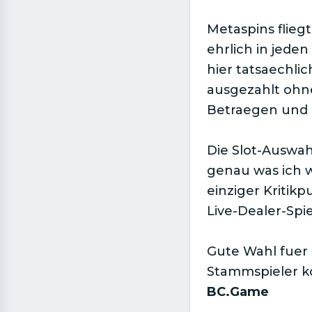
Metaspins flieg
ehrlich in jeden
hier tatsaechli
ausgezahlt ohn
Betraegen und e
Die Slot-Auswah
genau was ich w
einziger Kritikp
Live-Dealer-Spi
Gute Wahl fuer 
Stammspieler ko
BC.Game