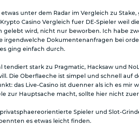
t etwas unter dem Radar im Vergleich zu Stake,
 Krypto Casino Vergleich fuer DE-Spieler weil di
ch gelebt wird, nicht nur beworben. Ich habe 
e irgendwelche Dokumentenanfragen bei orde
s ging einfach durch.
l tendiert stark zu Pragmatic, Hacksaw und NoLim
ill. Die Oberflaeche ist simpel und schnell auf
unkt: das Live-Casino ist duenner als ich es mir
ele zur Hauptsache macht, sollte hier nicht zuer
privatsphaereorientierte Spieler und Slot-Grinde
ennten es etwas leicht finden.