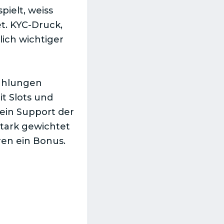
ielt, weiss
t. KYC-Druck,
ich wichtiger
zahlungen
t Slots und
 ein Support der
stark gewichtet
ren ein Bonus.